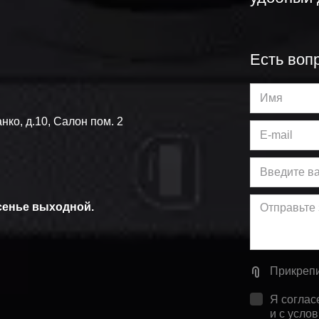
Есть воп
нко, д.10
,
Салон пом. 2
 
есенье выходной.
Прикреп
Я соглас
и с усло