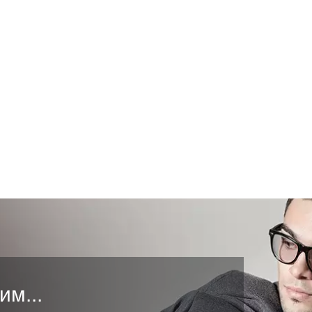
им...