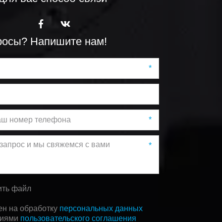
росы? Напишите нам!
*
*
*
ить файл
ен на обработку
персональных данных
виями
пользовательского соглашения