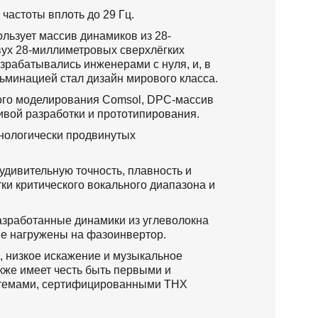
частоты вплоть до 29 Гц.
льзует массив динамиков из 28-
ух 28-миллиметровых сверхлёгких 
зрабатывались инженерами с нуля, и, в 
льминацией стал дизайн мирового класса.
ого моделирования Comsol, DPC-массив 
ивой разработки и прототипирования. 
нологически продвинутых 
дивительную точность, плавность и 
и критического вокального диапазона и 
азработанные динамики из углеволокна 
рые нагружены на фазоинвертор. 
 низкое искажение и музыкальное 
акже имеет честь быть первыми и 
стемами, сертифицированными THX 