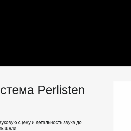
стема Perlisten
вуковую сцену и детальность звука до 
лышали. 