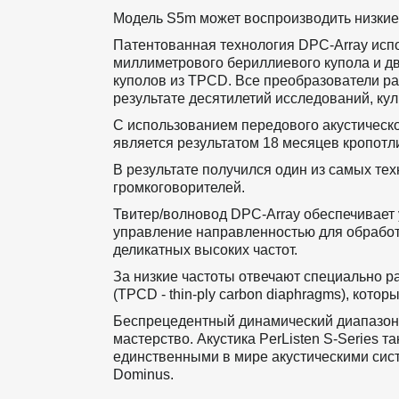
Модель S5m может воспроизводить низкие 
Патентованная технология DPC-Array испо
миллиметрового бериллиевого купола и дв
куполов из TPCD. Все преобразователи ра
результате десятилетий исследований, ку
С использованием передового акустическ
является результатом 18 месяцев кропотл
В результате получился один из самых тех
громкоговорителей. 
Твитер/волновод DPC-Array обеспечивает у
управление направленностью для обработк
деликатных высоких частот. 
За низкие частоты отвечают специально р
(TPCD - thin-ply carbon diaphragms), кото
Беспрецедентный динамический диапазон,
мастерство. Акустика PerListen S-Series т
единственными в мире акустическими си
Dominus.