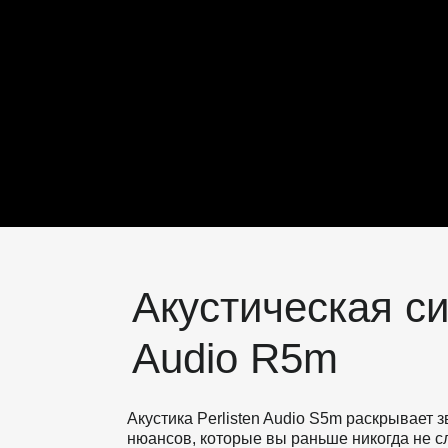
Акустическая си
Audio R5m
Акустика Perlisten Audio S5m раскрывает з
нюансов, которые вы раньше никогда не с