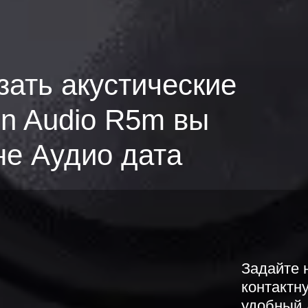
зать акустические
en Audio R5m вы
не Аудио дата
Задайте 
контактн
удобный 