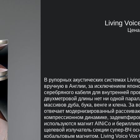
Living Voi
Цена 
В рупорных акустических системах Living
вручную в Англии, за исключением японс
серебряного кабеля для внутренней про
двухметровой длины нет ни одной парал
массивов дуба, бука, венге и клена. За 
отвечает модернизированный рассеивающ
компрессионном динамике, задемпфиро
используются магнит AlNiCo и берилли
щелевой излучатель секции супер-ВЧ о
кобальтовым магнитом. Living Voice Vox