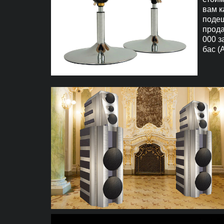
вам к
подеш
прода
000 з
бас (