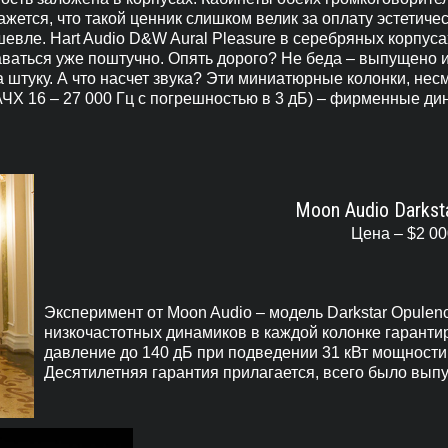
ажется, что такой ценник слишком велик за оплату эстетиче
евле. Hart Audio D&W Aural Pleasure в серебряных корпусах
ваться уже поштучно. Опять дорого? Не беда – выпущено и
а штуку. А что насчет звука? Эти миниатюрные колонки, не
АЧХ 16 – 27 000 Гц с погрешностью в 3 дБ) – фирменные ди
Moon Audio Darkst
Цена – $2 00
Эксперимент от Moon Audio – модель Darkstar Opulen
низкочастотных динамиков в каждой колонке гаранти
давление до 140 дБ при подведении 31 кВт мощности 
Десятилетняя гарантия прилагается, всего было выпу