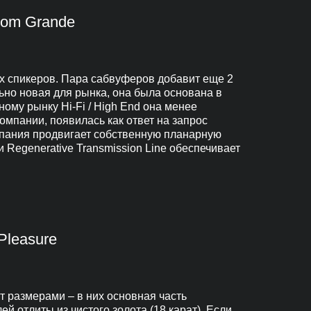
sdom Grande
ых спикеров. Пара сабвуферов добавит еще 2
льно новая для рынка, она была основана в
ому рынку Hi-Fi / High End она менее
компании, появилась как ответ на запрос
омпания продвигает собственную планарную
 Regenerative Transmission Line обеспечивает
Pleasure
т размерами – в них основная часть
й отлиты из чистого золота (18 карат). Если