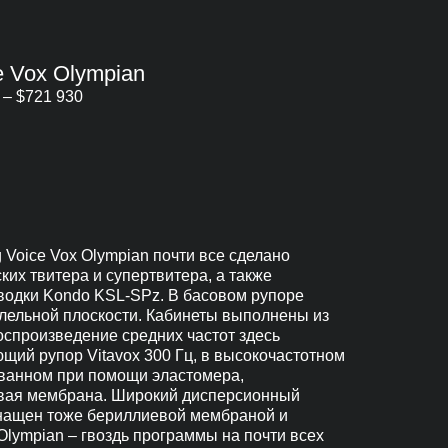
ce Vox Olympian
– $721 930
 Voice Vox Olympian почти все сделано
ких твитера и супертвитера, а также
водки Kondo KSL-SPz. В басовом рупоре
лельной плоскости. Кабинеты выполнены из
воспроизведение средних частот здесь
ий рупор Vitavox 300 Гц, в высокочастотном
ванном при помощи эластомера,
евая мембрана. Широкий дисперсионный
снащен тоже бериллиевой мембраной и
 Olympian – гвоздь программы на почти всех