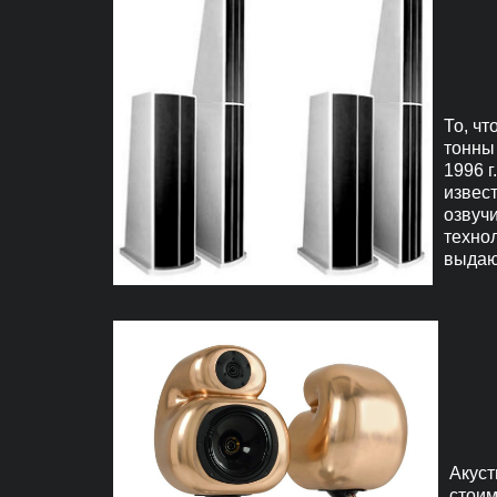
То, ч
тонны 
1996 г
извест
озвуч
технол
выдаю
Акуст
стоим