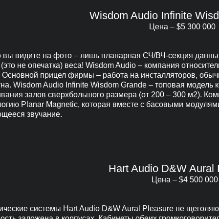
Wisdom Audio Infinite Wi
Цена – $5 300 000
то вы видите на фото – лишь планарная СЧ/ВЧ-секция данн
(это не опечатка) веса! Wisdom Audio – компания относите
. Основной прицел фирмы – работа на инсталляторов, обычн
на. Wisdom Audio Infinite Wisdom Grande – топовая модель 
ивания залов сверхбольшого размера (от 200 – 300 м2). К
огию Planar Magnetic, которая вместе с басовыми модулями
щееся звучание.
Hart Audio D&W Aural 
Цена – $4 500 000
ические системы Hart Audio D&W Aural Pleasure не щеголяю
ость заложена в корпусах. Кабинеты обеих громкоговорителе