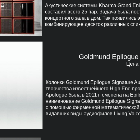
Акустические системы Kharma Grand Eni
составил всего 25 пар. Задача была по
концертного зала в дом. Так появились э
комбинирующее десяток различных спик
Goldmund Epilogue
Цена 
Колонки Goldmund Epilogue Signature A
творчества известнейшего High End про
Apologue была в 2011 г. сменена на Epi
наименование Goldmund Epilogue Signat
с помощью фирменной математической м
видавших виды аудиофилов.Living Voice