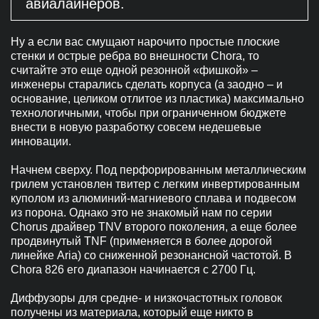
авиалайнеров.
Ну а если вас смущают нарочито простые плоские
стенки и острые ребра во внешности Chora, то
считайте это еще одной резонной «фишкой» –
инженеры старались сделать корпуса (а заодно – и
основание, целиком отлитое из пластика) максимально
технологичными, чтобы при ограниченном бюджете
внести в новую разработку совсем недешевые
инновации.
Начнем сверху. Под перфорированным металлическим
грилем установлен твитер с легким инвертированным
куполом из алюминий-магниевого сплава и подвесом
из порона. Однако это не знакомый нам по серии
Chorus драйвер TNV второго поколения, а еще более
продвинутый TNF (применяется в более дорогой
линейке Aria) со сниженной резонансной частотой. В
Chora 826 его диапазон начинается с 2700 Гц.
Диффузоры для средне- и низкочастотных головок
получены из материала, который еще никто в