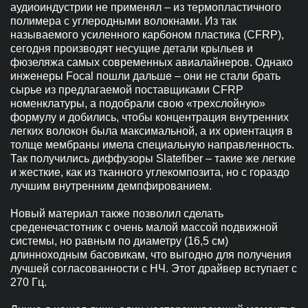
аудиоиндустрии не применял – из термопластичного
полимера с углеродными волокнами. Из так
называемого усиленного карбоном пластика (CFRP),
сегодня производят несущие детали крыльев и
фюзеляжа самых современных авиалайнеров. Однако
инженеры Focal пошли дальше – они не стали брать
сырье из предлагаемой поставщиками CFRP
номенклатуры, а подобрали свою «трехслойную»
формулу и добились, чтобы концентрация внутренних
легких волокон была максимальной, а их ориентация в
толще мембраны имела специальную направленность.
Так получились диффузоры Slatefiber – такие же легкие
и жесткие, как из тканного углекомпозита, но с гораздо
лучшим внутренним демпфированием.
Новый материал также позволил сделать
среденечастотник с очень малой массой подвижной
системы, но равным по диаметру (16,5 см)
длинноходным басовикам, что выгодно для получения
лучшей согласованности с НЧ. Этот драйвер вступает с
270 Гц.