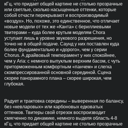
кГц, что придает общей картине не столько прозрачные
или светлые, сколько насыщенные оттенки, которые
собой отчасти перекрывают и воспроизводимый
«воздух». Но, похоже, это единственное, что отличает
новые модели от тех же «Канта» с бериллиевыми
твитерами – куда более крутым моделям Chora
уступает лишь в уровне звукового разрешения, но
точно не в общей подаче. Саунд у них поставлен куда
более фундаментально и «дорого», чем у серии
Chorus. А драйвовый темперамент у них спокойнее,
чем у Aria: с немного выпуклым верхним басом, с чуть
приторможенным комфортным «панчем» и слегка
скомпрессированной основной серединой. Сцена
скорее панорамного плана – скорее широкая, чем
глубокая.
Радует и трактовка середины – выверенная по балансу,
без «кевларовых» или карбоновых едковатых
оттенков. Твитеры свой отрезок воспроизводит
смягченно по динамике, немного выделя область 4-8
кГц, что придает общей картине не столько прозрачные