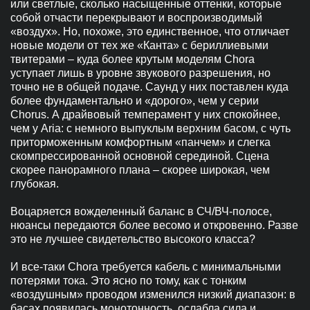
или светлые, сколько насыщенные оттенки, которые
собой отчасти перекрывают и воспроизводимый
«воздух». Но, похоже, это единственное, что отличает
новые модели от тех же «Канта» с бериллиевыми
твитерами – куда более крутым моделям Chora
уступает лишь в уровне звукового разрешения, но
точно не в общей подаче. Саунд у них поставлен куда
более фундаментально и «дорого», чем у серии
Chorus. А драйвовый темперамент у них спокойнее,
чем у Aria: с немного выпуклым верхним басом, с чуть
приторможенным комфортным «панчем» и слегка
скомпрессированной основной серединой. Сцена
скорее панорамного плана – скорее широкая, чем
глубокая.
Воцаряется вожделенный баланс в СЧ/ВЧ-полосе,
нюансы передаются более весомо и откровенно. Разве
это не лучшее свидетельство высокого класса?
И все-таки Chora требуется кабель с минимальными
потерями тока. Это ясно по тому, как с тонким
«воздушным» проводом изменился низкий диапазон: в
басах появилась монотонность, ослабла сила и