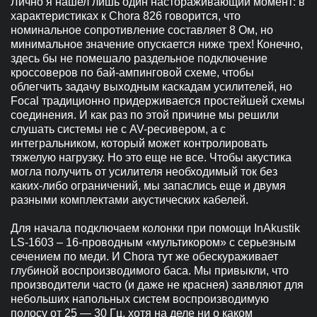
Лично я нашел лишь один настораживающий момент: в
характеристиках к Chora 826 говорится, что
номинальное сопротивление составляет 8 Ом, но
минимальное значение опускается ниже трех! Конечно,
здесь бы не помешало раздельное подключение
кроссоверов по бай-ампинговой схеме, чтобы
облегчить задачу выходным каскадам усилителей, но
Focal традиционно придерживается простейшей схемы
соединения. И как раз по этой причине мы решили
слушать системы не с AV-ресивером, а с
интегральником, который может контролировать
тяжелую нагрузку. Но это еще не все. Чтобы акустика
могла получить от усилителя необходимый ток без
каких-либо ограничений, мы запаслись еще и двумя
разными комплектами акустических кабелей.
Для начала подключаем колонки при помощи InAkustik
LS-1603 – 16-проводным «мультикором» с серьезным
сечением по меди. И Chora тут же обескураживает
глубиной воспроизводимого баса. Мы привыкли, что
производители часто (и даже не краснея) заявляют для
небольших напольных систем воспроизводимую
полосу от 25 — 30 Гц, хотя на деле ни о каком