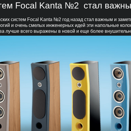
стем Focal Kanta №2 стал важн
ких систем Focal Kanta №2 год назад стал важным и заме
логий и очень смелых инженерных идей эти напольные коло
ства лучше всего выражены в новой и еще более внушитель