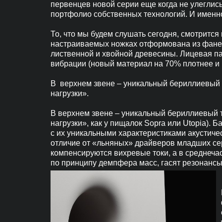
первенцев новой серии еще когда не улеглись
портфолио собственных технологий. И именн
То, что мы будем слушать сегодня, смотритс
настраиваемых ножках отформована из фанеры
лиственной и хвойной древесины. Лицевая па
вибрации (новый материал на 70% плотнее и
В верхнем звене – уникальный бериллиевый 
нагрузки».
В верхнем звене – уникальный бериллиевый 
нагрузки», как у пищалок Sopra или Utopia).
с их уникальными характеристиками акустиче
отличие от «льняных» драйверов младших сер
компенсируются вихревые токи, а в среднеча
по принципу демпфера масс, гасят резонанс