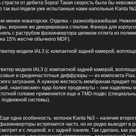
 страсти от дебюта Sopra! Такая скорость была бы невозм
о так выглядели уже испытанные нами напольные Kanta №2
я не менее новаторски. Отделка – разнообразнейшая. Нижня
, верхняя же декорирована стеклом. Фанера для корпусов 
нель с раструбом фазоинвертора целиком отлита из полиме
 на 15% жестче обычного MDF).
твитер модели IAL3 (с компактной задней камерой, вопло
твитер модели IAL3 (с компактной задней камерой, воплощ
 Басовые и среднечастотные диффузоры — из композита Flax
ского затухания. А нужную жесткость мембранам придает 
ий, «кантовские» куда более продвинуты – они наделены 
стотной головке применяется еще и TMD-подвс (специальн
ы подвижной системы).
Еще одна особенность колонок Kanta №3 – наличие второго
фазоинверторы встречается часто, но их редко выводят в 
смотрит и с лицевой, и с задней панели. Так сделано, как 