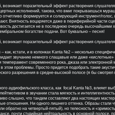
й, возникает поразительный эффект растворения слушател
цертных исполнений, такова, что вмиг покрываешься мураш
 отчетливо формируется и солирующий инструмент/голос, и
ают. Внятность воцаряется даже в периферийной части сце
дивость достигается не в последнюю очередь высочайшими 
 тембральном богатстве подачи. Вот буквально – песня!
й, возникает поразительный эффект растворения слушател
– как, кстати, и в колонках Kanta №2 – несколько специфич
придает звучанию немного слащавые или даже «кислотные» 
 темперамент современного рока, джаза или электронной м
у в этом проблемы. Просто придется подобрать такие акусти
еского разрешения в средне-высокой полосе (я бы смотрел 
ого аудиофильского класса, как focal Kanta №3, влияет вы
лейтмотивом в звучании стала мягкость и интеллигентность.
иво слышно, что тандем составляют два настоящих мастера 
е отношения. Ни одного лишнего оттенка. Образы стали чу
ли обратно на четвертый-пятый), но телесность и «зримост
се, почти студийная нейтральность в основной полосе, пр