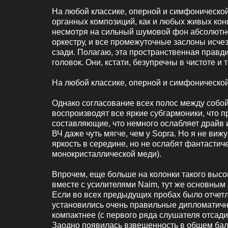
На любой классике, оперной и симфоническо
органных композиций, как и любых живых кон
несмотря на сильный шумовой фон абсолютно
оркестру, и все промежуточные заслоны исчез
сзади. Полагаю, эта пространственная прав
головок. Они, кстати, безупречны в чистоте и
На любой классике, оперной и симфоническо
Однако согласование всех полос между собой 
воспроизводят все яркие субгармоники, что 
составляющие, что немного ослабляет драйв и
ВЧ даже чуть мягче, чем у Sopra. Но я не виж
яркость в середине, но не ослабят фантастич
монокристаллической меди).
Впрочем, еще больше на колонки такого высок
вместе с усилителями Naim, тут же основным 
Если во всех предыдущих пробах было отчетл
установились очень правильные дипломатичны
компактнее (с первого ряда слушателя отсади
Заодно появилась взвешенность в общем балан