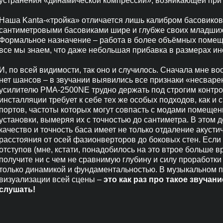
устранения «динамической компрессии», возникающей при
Наша Kanta-«тройка» отличается лишь калибром басовиков, 
сантиметровыми басовиками шире и глубже своих младших б
Формальное назначение – работа в более объёмных помещ
все мы знаем, что даже небольшая прибавка в размерах ин
И, по всей видимости, так оно и случилось. Сначала мне во
нет шансов – в звучании выявились все признаки «несварен
усилителю PMA-2500NE трудно держать под строгим контро
инсталляции требует к себе тех же особых подходов, как и
портов, частоты которых могут совпасть с модами помещени
установки, вымеряя их с точностью до сантиметра. В этом 
качество и точность баса имеет не только отдаление акусти
расстояния от осей фазионверторов до боковых стен. Если
отступов (мне, кстати, понадобилось на это втрое больше в
получите ни с чем не сравнимую глубину и силу проработки 
только динамикой и фундаментальностью. В музыкальном 
визуализации всей сцены –
это как раз про такое звучани
слушать!