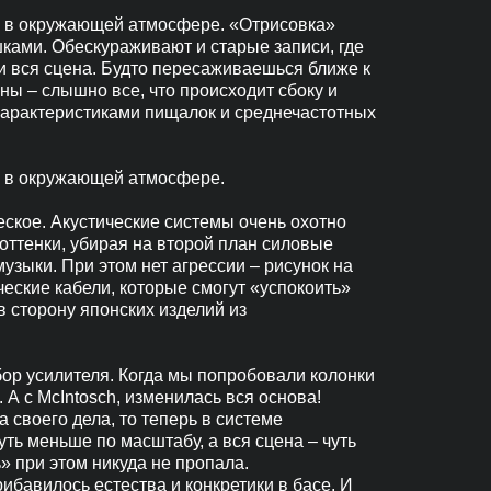
я в окружающей атмосфере. «Отрисовка»
ками. Обескураживают и старые записи, где
 вся сцена. Будто пересаживаешься ближе к
ны – слышно все, что происходит сбоку и
характеристиками пищалок и среднечастотных
я в окружающей атмосфере.
еское. Акустические системы очень охотно
оттенки, убирая на второй план силовые
узыки. При этом нет агрессии – рисунок на
ческие кабели, которые смогут «успокоить»
в сторону японских изделий из
бор усилителя. Когда мы попробовали колонки
 А с McIntosсh, изменилась вся основа!
своего дела, то теперь в системе
ть меньше по масштабу, а вся сцена – чуть
ь» при этом никуда не пропала.
ибавилось естества и конкретики в басе. И