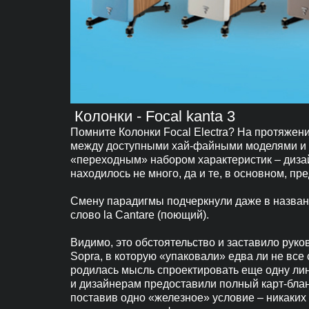
Колонки - Focal kanta 3
Помните Колонки Focal Electra? На протяжен
между доступными хай-файными моделями и э
«переходным» набором характеристик – дизай
находилось не много, да и те, в основном, 
Смену парадигмы подчеркнули даже в названи
слово la Cantare (поющий).
Видимо, это обстоятельство и заставило руко
Sopra, в которую «упаковали» едва ли не все 
родилась мысль спроектировать еще одну лин
и дизайнерам предоставили полный карт-бланш
поставив одно «железное» условие – никаких