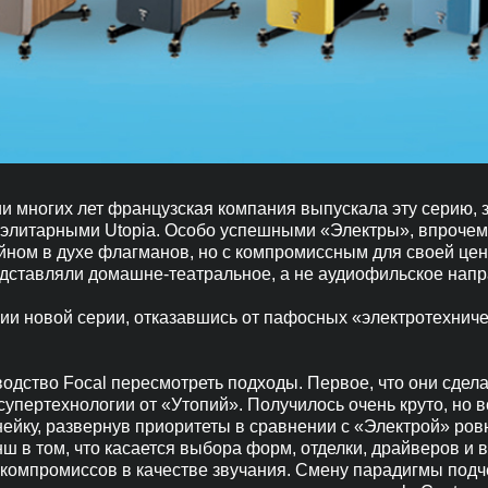
ии многих лет французская компания выпускала эту серию
литарными Utopia. Особо успешными «Электры», впрочем,
ном в духе флагманов, но с компромиссным для своей цен
представляли домашне-театральное, а не аудиофильское нап
и новой серии, отказавшись от пафосных «электротехниче
водство Focal пересмотреть подходы. Первое, что они сдел
супертехнологии от «Утопий». Получилось очень круто, но в
ейку, развернув приоритеты в сравнении с «Электрой» ров
 в том, что касается выбора форм, отделки, драйверов и в
 компромиссов в качестве звучания. Смену парадигмы подч