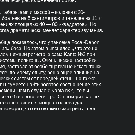
 обычном расположением портов.
габаритами и массой – колонки с 20-
ратьев на 5 сантиметров и тяжелее на 11 кг.
ениях площадью 40 — 80 «квадратов». Но
огда драматически меняет характер звучания.
обще показалось, что у тандема Focal-Denon
ия» баса. Но затем выяснилось, что это не
лем нижний регистр, а сама Kanta №3 при
 системы-великаны. Очень низкие настройки
я, заставляют особо тщательно искать точки
деле, по моему опыту, решающее влияние на
ческих систем от передней стены, но также
 вы сумеете найти золотое соотношение этих
ремени, чем в случае с Kanta №2), то вы
всего басового регистра. Он покорит вас не
полотне появится мощная основа для
е говорят, что его можно смотреть, а не