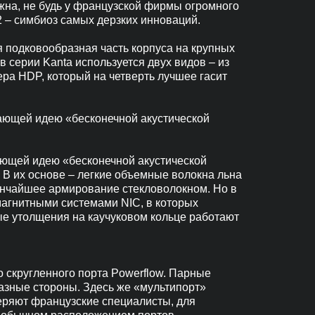
ожна, не будь у французской фирмы огромного
 – симбиоз самых дерзких инноваций.
я подковообразная часть корпуса на крупных
серии Kanta используется двух видов – из
ра HDP, который на четверть лучшее гасит
щающей идею «бесконечной акустической
ающей идею «бесконечной акустической
. В их основе – легкие объемные волокна льна
тончайшее армирование стекловолокном. Но в
магнитными системами NIC, в которых
ые утолщения на каучуковом кольце работают
 скругленного порта Powerflow. Парные
разные стороны. Здесь же «мультипорт»
уверяют французские специалисты, для