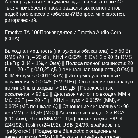
А теперь давайте подумаем, удастся ли за те же 40
тысяч приобрести набор раздельных компонентов
подобного класса с кабелями? Вопрос, мне кажется,
риторический.
Emotiva ТА-100Производитель: Emotiva Audio Corp.
(США)
Выходная мощность (нагружены оба канала): 2 x 50 Вт
RMS (20 Гц – 20 кГц; КНИ < 0,02%, 8 Ом); 2 x 90 Вт RMS
(1 кГц; КНИ < 1%, 4 Ома) || Полоса полной мощности: 20
Гц — 20 кГц; 0/-0,25 дБ (номинальная мощность, 8 Ом) ||
КНИ + шум: < 0,0015% (А) || Интермодуляционные
искажения: < 0,004% (SMPTE) || Отношение сигнал/шум
по линейным входам: > 115 дБ || Перекрестные
искажения: < 90 дБ || Диапазон частот по входам MM и
MC: 20 Гц — 20 кГц || КНИ + шум: < 0,015% (MM), <
0,06% (MC по шкале А) || Отношение сигнал/шум: > 90
дБ (MM); > 68 дБ (MC) || Аналоговые входы: 2 х RCA
(CD, Aux), Phono MM/MC || Цифровые входы: S/PDIF
(24/192), Toslink (24/192), USB (24/96, драйверы не
требуются) || Поддержка Bluetooth: с опционным
передатчиком BTM-1) || Выходы: линейный стерео