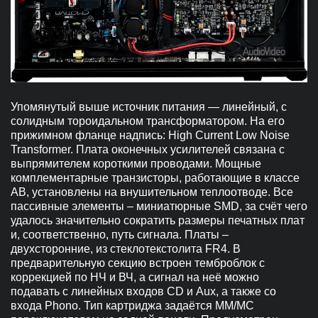
Упомянутый выше источник питания — линейный, с
солидным тороидальном трансформатором. На его
прижимном фланце надпись: High Current Low Noise
Transformer. Плата оконечных усилителей связана с
выпрямителем короткими проводами. Мощные
комплементарные транзисторы, работающие в классе
АВ, установлены на внушительном теплоотводе. Все
пассивные элементы – миниатюрные SMD, за счёт чего
удалось значительно сократить размеры печатных плат
и, соответственно, путь сигнала. Платы –
двухсторонние, из стеклотекстолита FR4. В
предварительную секцию встроен темброблок с
коррекцией по НЧ и ВЧ, а сигнал на неё можно
подавать с линейных входов CD и Aux, а также со
входа Phono. Тип картриджа задаётся MM/MC