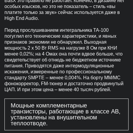
BasX это правило не работает. Конечно, в дизайне нет
особых изысков, но это не показатель – стиль «вы
платите только за звук» сейчас используется даже в
High End Audio.
Перед прослушиванием интегральника TA-100
погуглил его технические характеристики, и явных
признаков экономии не обнаружил. Выходная
мощность 2 x 50 Вт RMS на нагрузке 8 Ом при КНИ
менее 0,02%; на 4 Омах она почти вдвое больше, что
свидетельствует об отнюдь не бюджетном источнике
питания. Приводятся даже интермодуляционные
искажения, измеренные по профессиональному
стандарту SMPTE – менее 0,004%. На борту ММ/МС
фонокорректор, FM-тюнер и достаточно продвинутый
ЦАП. И при этом цена – менее 40 тысяч рублей.
Мощные комплементарные
транзисторы, работающие в классе АВ,
установлены на внушительном
теплоотводе.