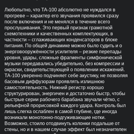
Любопытно, что ТА-100 абсолютно не нуждался в
прогреве – характер его звучания проявился сразу
после включения и не менялся в течение всего
прослушивания. Это первый признак грамотной
схемотехники и качественных комплектующих, в
частности – сглаживающих конденсаторов в блоке
питания. По общей динамике можно было судить и о
энерговооружённости усилителя – резкие перепады
уровня, удары, сложные фрагменты симфонической
музыки передавались убедительно, без компрессии и
окраски, свидетельствующей о появлении искажений.
ТА-100 уверенно подчиняет себе акустику, не позволяя
басовым диффузорам проявлять излишнюю
самостоятельность. Нижний регистр хорошо
структурирован, энергичен и достаточно быстр, чтобы
быстрые серии рабочего барабана звучали чётко, с
рельефной прорисовкой каждого удара. Контроль был
лишь слегка ослаблен в самой глубине, где иногда
возникали монотонно-подгуживающие нотки.
Возможно, стоило отодвинуть колонки подальше от
стены, но и в нашем случае эффект был незначителен