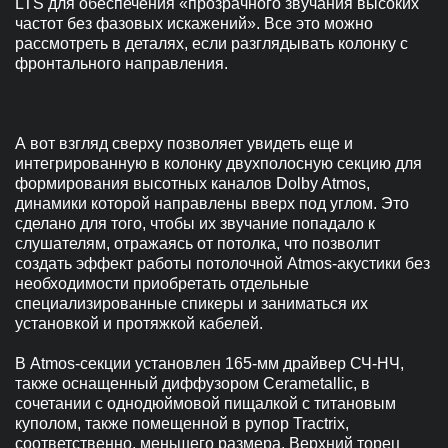
LTS для обеспечения «прозрачного звучания высоких
частот без фазовых искажений». Все это можно
рассмотреть в деталях, если разглядывать колонку с
фронтального направления.
А вот взгляд сверху позволяет увидеть еще и
интегрированную в колонку двухполосную секцию для
формирования высотных каналов Dolby Atmos,
динамики которой направлены вверх под углом. Это
сделано для того, чтобы их звучание попадало к
слушателям, отражаясь от потолка, что позволит
создать эффект работы потолочной Atmos-акустики без
необходимости приобретать отдельные
специализированные спикеры и заниматься их
установкой и протяжкой кабелей.
В Atmos-секции установлен 165-мм драйвер СЧ-НЧ,
также оснащенный диффузором Cerametallic, в
сочетании с однодюймовой пищалкой с титановым
куполом, также помещенной в рупор Tractrix,
соответственно, меньшего размера. Верхний торец