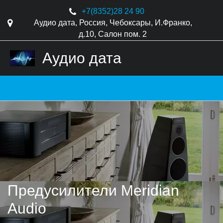
+7(8352)
28 24 90
Аудио дата
,
Россия
,
Чебоксары
,
И.Франко,
д.10
,
Салон пом. 2
Аудио дата
Предусилители Meridian 
Audio