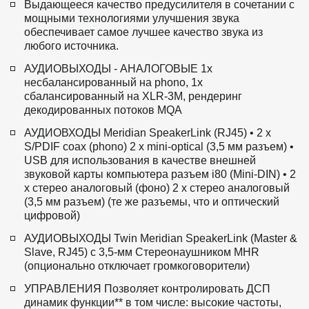
Выдающееся качество предусилителя в сочетании с 
мощными технологиями улучшения звука 
обеспечивает самое лучшее качество звука из 
любого источника.
АУДИОВЫХОДЫ - АНАЛОГОВЫЕ 1x 
несбалансированный на phono, 1x 
сбалансированный на XLR-3M, рендеринг 
декодированных потоков MQA  
АУДИОВХОДЫ Meridian SpeakerLink (RJ45) • 2 x 
S/PDIF coax (phono) 2 x mini-optical (3,5 мм разъем) • 
USB для использования в качестве внешней 
звуковой карты компьютера разъем i80 (Mini-DIN) • 2 
x стерео аналоговый (фоно) 2 x стерео аналоговый 
(3,5 мм разъем) (те же разъемы, что и оптический 
цифровой)  
АУДИОВЫХОДЫ Twin Meridian SpeakerLink (Master & 
Slave, RJ45) с 3,5-мм Стереонаушником MHR 
(опционально отключает громкоговорители) 
УПРАВЛЕНИЯ Позволяет контролировать ДСП 
динамик функции** в том числе: высокие частоты, 