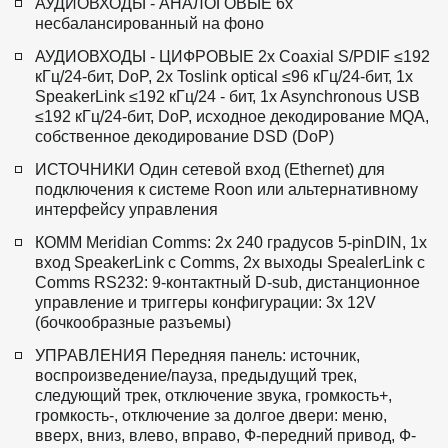
АУДИОВХОДЫ - АНАЛОГОВЫЕ 6x 
несбалансированный на фоно 
АУДИОВХОДЫ - ЦИФРОВЫЕ 2x Coaxial S/PDIF ≤192 
кГц/24-бит, DoP, 2x Toslink optical ≤96 кГц/24-бит, 1x 
SpeakerLink ≤192 кГц/24 - бит, 1x Asynchronous USB 
≤192 кГц/24-бит, DoP, исходное декодирование MQA, 
собственное декодирование DSD (DoP) 
ИСТОЧНИКИ Один сетевой вход (Ethernet) для 
подключения к системе Roon или альтернативному 
интерфейсу управления 
КОММ Meridian Comms: 2x 240 градусов 5-pinDIN, 1x 
вход SpeakerLink с Comms, 2x выходы SpealerLink с 
Comms RS232: 9-контактный D-sub, дистанционное 
управление и триггеры конфигурации: 3x 12V 
(бочкообразные разъемы) 
УПРАВЛЕНИЯ Передняя панель: источник, 
воспроизведение/пауза, предыдущий трек, 
следующий трек, отключение звука, громкость+, 
громкость-, отключение за долгое двери: меню, 
вверх, вниз, влево, вправо, Ф-передний привод, Ф-