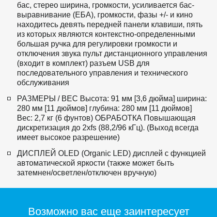
бас, стерео ширина, громкости, усиливается бас-
выравнивание (ЕБА), громкости, фазы +/- и кино 
находитесь девять передней панели клавиши, пять 
из которых являются контекстно-определенными 
большая ручка для регулировки громкости и 
отключения звука пульт дистанционного управления 
(входит в комплект) разъем USB для 
последовательного управления и технического 
обслуживания 
РАЗМЕРЫ / ВЕС Высота: 91 мм [3,6 дюйма] ширина: 
280 мм [11 дюймов] глубина: 280 мм [11 дюймов]  
Вес: 2,7 кг (6 фунтов) ОБРАБОТКА Повышающая 
дискретизация до 2xfs (88,2/96 кГц). (Выход всегда 
имеет высокое разрешение)  
ДИСПЛЕЙ OLED (Organic LED) дисплей с функцией 
автоматической яркости (также может быть 
затемнен/осветлен/отключен вручную)  
Возможно вас еще заинтересует